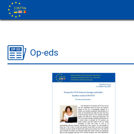
Op-eds