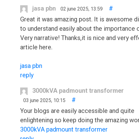
jasa pbn
#
02 june 2025, 13:59
Great it was amazing post. It is awesome d
to understand easily about the importance o
Very narrative! Thanks,it is nice and very ef
article here.
jasa pbn
reply
3000kVA padmount transformer
#
03 june 2025, 10:15
Your blogs are easily accessible and quite
enlightening so keep doing the amazing wor
3000kVA padmount transformer
reply