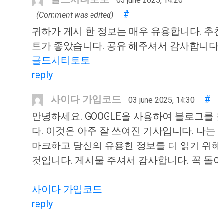
03 june 2025, 14:26
#
(Comment was edited)
귀하가 게시 한 정보는 매우 유용합니다. 추
트가 좋았습니다. 공유 해주셔서 감사합니
골드시티토토
reply
사이다 가입코드
#
03 june 2025, 14:30
안녕하세요. GOOGLE을 사용하여 블로그를
다. 이것은 아주 잘 쓰여진 기사입니다. 나는
마크하고 당신의 유용한 정보를 더 읽기 위
것입니다. 게시물 주셔서 감사합니다. 꼭 돌
사이다 가입코드
reply