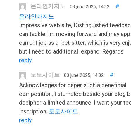
온라인카지노
#
03 june 2025, 14:32
온라인카지노
Impressive web site, Distinguished feedback
can tackle. Im moving forward and may app
current job as a pet sitter, which is very enj
but I need to additional expand. Regards
reply
토토사이트
#
03 june 2025, 14:32
Acknowledges for paper such a beneficial
composition, I stumbled beside your blog 
decipher a limited announce. I want your te
inscription.
토토사이트
reply