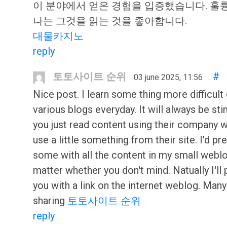
이 분야에서 얻은 경험을 입증했습니다. 훌
나는 그것을 읽는 것을 좋아합니다.
대물카지노
reply
토토사이트 순위
#
03 june 2025, 11:56
Nice post. I learn some thing more difficult
various blogs everyday. It will always be sti
you just read content using their company w
use a little something from their site. I'd pr
some with all the content in my small webl
matter whether you don't mind. Natually I'll
you with a link on the internet weblog. Man
sharing
토토사이트 순위
reply