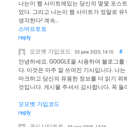
나는이 웹 사이트에있는 당신의 몇몇 포스
었다. 그리고 나는이 웹 사이트가 정말로 
생각한다! 계속…
스머프토토
reply
모모벳 가입코드
#
03 june 2025, 14:10
안녕하세요. GOOGLE을 사용하여 블로그를
다. 이것은 아주 잘 쓰여진 기사입니다. 나는
마크하고 당신의 유용한 정보를 더 읽기 위
것입니다. 게시물 주셔서 감사합니다. 꼭 돌
모모벳 가입코드
reply
골드시티토토