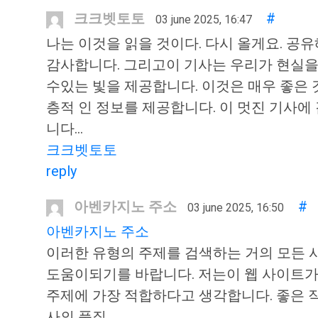
크크벳토토
#
03 june 2025, 16:47
나는 이것을 읽을 것이다. 다시 올게요. 공
감사합니다. 그리고이 기사는 우리가 현실을
수있는 빛을 제공합니다. 이것은 매우 좋은 
층적 인 정보를 제공합니다. 이 멋진 기사에
니다…
크크벳토토
reply
아벤카지노 주소
#
03 june 2025, 16:50
아벤카지노 주소
이러한 유형의 주제를 검색하는 거의 모든
도움이되기를 바랍니다. 저는이 웹 사이트가
주제에 가장 적합하다고 생각합니다. 좋은 
사의 품질.