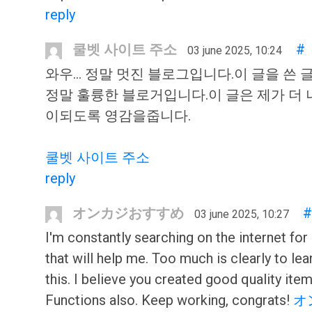
reply
쿨벳 사이트 주소
#
03 june 2025, 10:24
와우… 정말 멋진 블로그입니다.이 글을 쓴 
정말 훌륭한 블로거입니다.이 글은 제가 더 
이되도록 영감을줍니다.
쿨벳 사이트 주소
reply
オンカジおすすめ
#
03 june 2025, 10:27
I'm constantly searching on the internet for
that will help me. Too much is clearly to lea
this. I believe you created good quality item
Functions also. Keep working, congrats!
オ