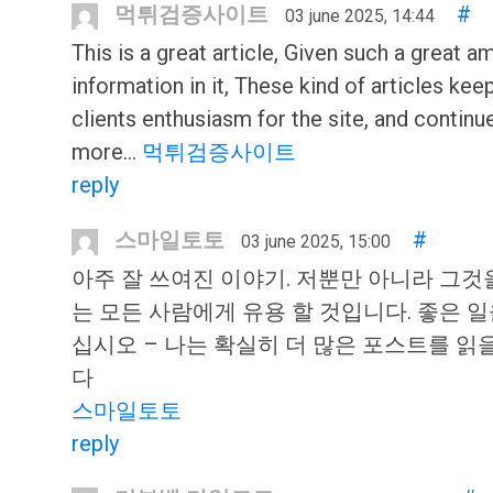
먹튀검증사이트
#
03 june 2025, 14:44
This is a great article, Given such a great a
information in it, These kind of articles kee
clients enthusiasm for the site, and continu
more…
먹튀검증사이트
reply
스마일토토
#
03 june 2025, 15:00
아주 잘 쓰여진 이야기. 저뿐만 아니라 그것
는 모든 사람에게 유용 할 것입니다. 좋은 
십시오 – 나는 확실히 더 많은 포스트를 읽
다
스마일토토
reply