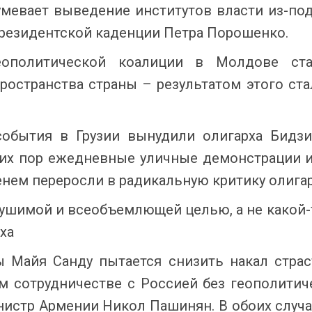
умевает выведение институтов власти из-по
резидентской каденции Петра Порошенко.
геополитической коалиции в Молдове с
ространства страны – результатом этого ст
обытия в Грузии вынудили олигарха Бидз
сих пор ежедневные уличные демонстрации 
енем переросли в радикальную критику олига
ушимой и всеобъемлющей целью, а не какой-
ха
Майя Санду пытается снизить накал страст
м сотрудничестве с Россией без геополитич
нистр Армении Никол Пашинян. В обоих случа