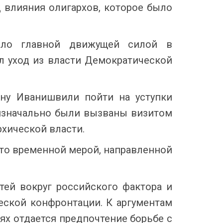
д влияния олигархов, которое было
тало главной движущей силой в
ал уход из власти Демократической
ину Иванишвили пойти на уступки
изначально были вызваны визитом
рхической власти.
то временной мерой, направленной
ей вокруг российского фактора и
еской конфронтации. К аргументам
ях отдается предпочтение борьбе с