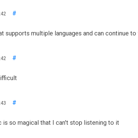
#
:42
t supports multiple languages ​​and can continue to 
#
:42
fficult
#
:43
s so magical that I can't stop listening to it