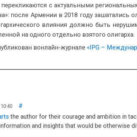
перекликаются с актуальными региональным
ва»: после Армении в 2018 году зашатались 
лигархического влияния должно быть неруш
енной на одного отдельно взятого олигарха.
публикован вонлайн-журнале
«IPG – Междунар
#
 10:40
rts
the author for their courage and ambition in tack
information and insights that would be otherwise diff