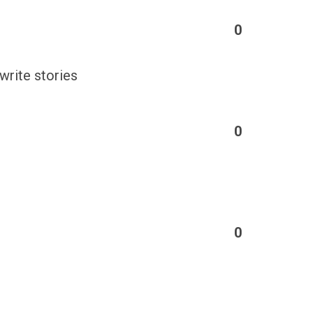
0
write stories
0
0