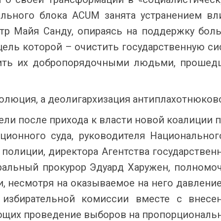
ельного блока ACUM занята устранением вл
тр Майя Санду, опираясь на поддержку боль
цель которой – очистить государственную с
нить их добропорядочными людьми, прошед
волюция, а деолигархизация антиплахотнюков
дели после прихода к власти новой коалиции
ционного суда, руководителя Национальног
 полиции, директора Агентства государстве
ральный прокурор Эдуард Харужен, полномочи
, несмотря на оказываемое на него давлени
 избирательной комиссии вместе с внесе
ющих проведение выборов на пропорциональн