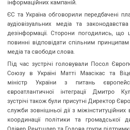
інформаційних кампаній.
ЄС та Україна обговорили передбачені п
аудіовізуальних медіа та законодавства
дезінформації. Сторони погодились, що 
повинні відповідати спільним принципам
медіа та свободи слова.
Під час зустрічі головували Посол Євро
Союзу в Україні Матті Маасікас та Віце
міністр України з питань європейс
євроатлантичної інтеграції Дмитро Ку
зустрічі також були присутні Директор Євр
служби зовнішньої дії з міжінституційних 
координації політики та громадської ди
Олівер Рентшлер та Голова групи підтримк