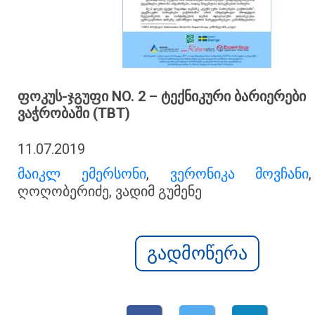
ᲤᲝᲙᲣᲡ-ᲯᲒᲣᲤᲘ NO. 2 – ᲢᲔᲥᲜᲘᲙᲣᲠᲘ ᲑᲐᲠᲘᲔᲠᲔᲑᲘ
ᲕᲐᲭᲠᲝᲑᲐᲨᲘ (TBT)
11.07.2019
მაიკლ ემერსონი
,
ვერონიკა მოვჩანი
ღოღობერიძე, ვადიმ გუმენე
გადმოწერა