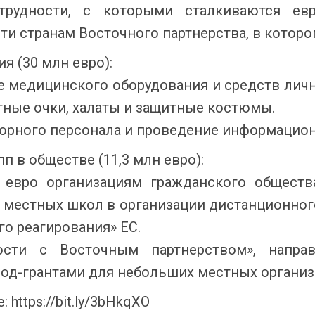
рудности, с которыми сталкиваются евр
и странам Восточного партнерства, в которо
я (30 млн евро):
ке медицинского оборудования и средств личн
тные очки, халаты и защитные костюмы.
торн
ого персонала и проведение информацион
 в обществе (11,3 млн евро):
 евро организациям гражданского общест
а местных школ в организации дистанционного
о реагирования» ЕС.
ности
c
Восточным партнерством», напра
под-грантами для небольших местных организ
е:
https
://
bit
.
ly
/3
bHkqXO