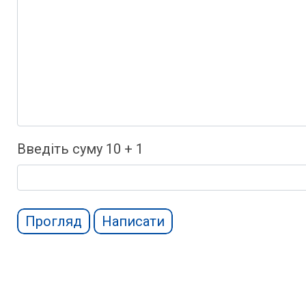
-
-
-
-
-
-
-
-
Введіть суму 10 + 1
Прогляд
Написати